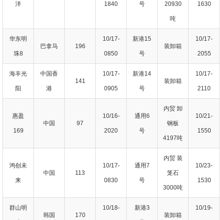
洋
1840
号
20930
1630
吨
华东明
10/17-
新港15
10/17-
巴拿马
196
装卸箱
珠8
0850
号
2055
海丰光
中国香
10/17-
新港14
10/17-
141
装卸箱
阳
港
0905
号
2110
内贸 卸
惠盈
10/16-
通用6
10/21-
中国
97
钢板
169
2020
号
1550
4197吨
内贸 装
鸿创未
10/17-
通用7
10/23-
中国
113
笼石
来
0830
号
1530
3000吨
群山明
10/18-
新港3
10/19-
韩国
170
装卸箱