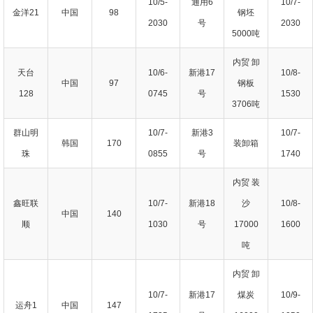
10/5-
通用6
10/7-
金洋21
中国
98
钢坯
2030
号
2030
5000吨
内贸 卸
天台
10/6-
新港17
10/8-
中国
97
钢板
128
0745
号
1530
3706吨
群山明
10/7-
新港3
10/7-
韩国
170
装卸箱
珠
0855
号
1740
内贸 装
鑫旺联
10/7-
新港18
沙
10/8-
中国
140
顺
1030
号
17000
1600
吨
内贸 卸
10/7-
新港17
煤炭
10/9-
运舟1
中国
147