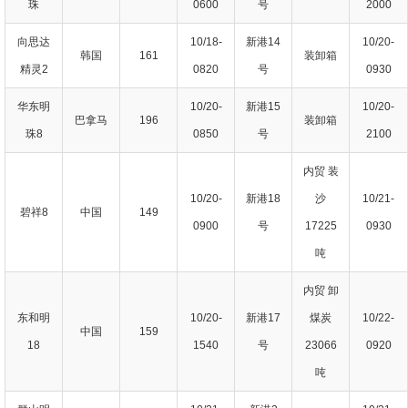
珠
0600
号
2000
向思达
10/18-
新港14
10/20-
韩国
161
装卸箱
精灵2
0820
号
0930
华东明
10/20-
新港15
10/20-
巴拿马
196
装卸箱
珠8
0850
号
2100
内贸 装
10/20-
新港18
沙
10/21-
碧祥8
中国
149
0900
号
17225
0930
吨
内贸 卸
东和明
10/20-
新港17
煤炭
10/22-
中国
159
18
1540
号
23066
0920
吨