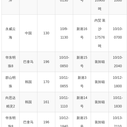
洋
0130
号
20900
1000
吨
内贸 装
永威云
10/9-
新港16
沙
10/10-
中国
130
海
1130
号
17576
0700
吨
华东明
10/10-
新港15
10/10-
巴拿马
196
装卸箱
珠8
0850
号
2040
群山明
10/11-
新港3
10/12-
韩国
170
装卸箱
珠
0855
号
1800
向思达
10/11-
新港14
10/11-
韩国
161
装卸箱
精灵2
1110
号
1830
华东明
10/12-
新港15
10/13-
巴拿马
196
装卸箱
珠8
1840
号
2110