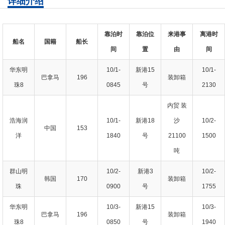
详细介绍
靠泊时
靠泊位
来港事
离港时
船名
国籍
船长
间
置
由
间
华东明
10/1-
新港15
10/1-
巴拿马
196
装卸箱
珠8
0845
号
2130
内贸 装
浩海润
10/1-
新港18
沙
10/2-
中国
153
洋
1840
号
21100
1500
吨
群山明
10/2-
新港3
10/2-
韩国
170
装卸箱
珠
0900
号
1755
华东明
10/3-
新港15
10/3-
巴拿马
196
装卸箱
珠8
0850
号
1940