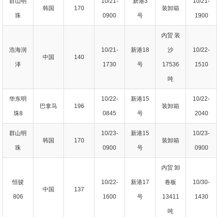
群山明
10/21-
新港3
10/21-
韩国
170
装卸箱
珠
0900
号
1900
内贸 装
浩海润
10/21-
新港18
沙
10/22-
中国
140
泽
1730
号
17536
1510
吨
华东明
10/22-
新港15
10/22-
巴拿马
196
装卸箱
珠8
0845
号
2040
群山明
10/23-
新港15
10/23-
韩国
170
装卸箱
珠
0900
号
0900
内贸 卸
恒骏
10/22-
新港17
卷板
10/30-
中国
137
806
1600
号
13411
1430
吨