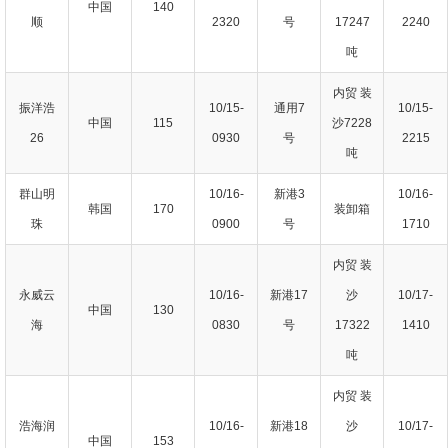
中国
140
顺
2320
号
17247
2240
吨
内贸 装
振洋浩
10/15-
通用7
10/15-
中国
115
沙7228
26
0930
号
2215
吨
群山明
10/16-
新港3
10/16-
韩国
170
装卸箱
珠
0900
号
1710
内贸 装
永威云
10/16-
新港17
沙
10/17-
中国
130
海
0830
号
17322
1410
吨
内贸 装
浩海润
10/16-
新港18
沙
10/17-
中国
153