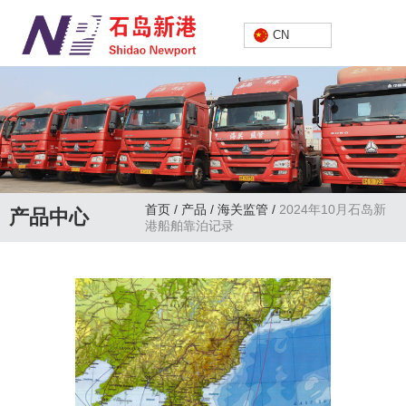
中文
CN
首页
/
产品
/
海关监管
/
2024年10月石岛新
产品中心
港船舶靠泊记录