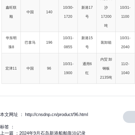
鑫旺联
10/30-
新港17
沙
10/31-
中国
140
顺
1720
号
17200
1100
吨
华东明
10/31-
新港15
10/31-
巴拿马
196
装卸箱
珠8
0855
号
2040
内贸 卸
10/31-
通用6
11/2-
宏津11
中国
96
钢板
1900
红
1040
2135吨
本文网址 ： http://cnsdnp.cn/product/96.html
标签 ：
上一篇 ：
2024年9月石岛新港船舶靠泊记录