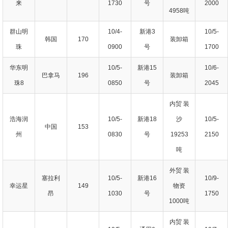
来
1730
号
2000
4958吨
群山明
10/4-
新港3
10/5-
韩国
170
装卸箱
珠
0900
号
1700
华东明
10/5-
新港15
10/6-
巴拿马
196
装卸箱
珠8
0850
号
2045
内贸 装
浩海润
10/5-
新港18
沙
10/5-
中国
153
州
0830
号
19253
2150
吨
外贸 装
塞拉利
10/5-
新港16
10/9-
幸运星
149
物资
昂
1030
号
1750
1000吨
内贸 装