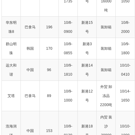
1735
号
16000
1050
吨
华东明
10/8-
新港15
10/8-
巴拿马
196
装卸箱
珠8
0900
号
2000
群山明
10/9-
新港3
10/9-
韩国
170
装卸箱
珠
0855
号
1800
远大和
10/9-
新港14
10/10-
中国
96
装卸箱
谐
1810
号
0410
外贸 卸
10/9-
新港12
10/14-
艾塔
巴拿马
89
冻品
1000
号
1650
2200吨
内贸 装
浩海润
10/9-
新港18
沙
10/10-
中国
153