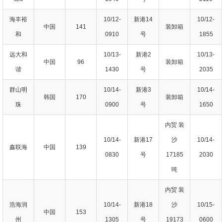
海丰裕
10/12-
新港14
10/12-
中国
141
装卸箱
和
0910
号
1855
远大和
10/13-
新港2
10/13-
中国
96
装卸箱
谐
1430
号
2035
群山明
10/14-
新港3
10/14-
韩国
170
装卸箱
珠
0900
号
1650
内贸 装
10/14-
新港17
沙
10/14-
鑫联海
中国
139
0830
号
17185
2030
吨
内贸 装
浩海润
10/14-
新港18
沙
10/15-
中国
153
州
1305
号
19173
0600