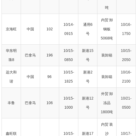
吨
内贸 卸
10/14-
通用6
10/16-
京海旺
中国
102
钢板
0915
号
1750
5068吨
华东明
10/15-
新港15
10/15-
巴拿马
196
装卸箱
珠8
0850
号
2050
远大和
10/15-
新港2
10/16-
中国
96
装卸箱
谐
1825
号
2100
外贸 卸
10/15-
新港12
10/21-
丰鲁
巴拿马
106
冻品
1000
号
0500
1800吨
内贸 装
鑫旺联
10/15-
新港17
沙
10/17-