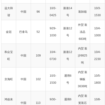
远大和
10/3-
新港14
10/3-
中国
96
装卸箱
谐
0425
号
1530
外贸 装
9/29-
新港12
10/4-
金冠
巴拿马
52
冻品
1030
号
1000
683吨
内贸 装
和众宝
10/4-
新港12
10/4-
中国
109
沙9825
旺
0730
号
2230
吨
内贸 装
10/3-
通用6
10/5-
京海旺
中国
102
钢板
1530
号
1800
3636吨
内贸 装
鸿创未
9/30-
通用6
10/8-
中国
113
笼装石