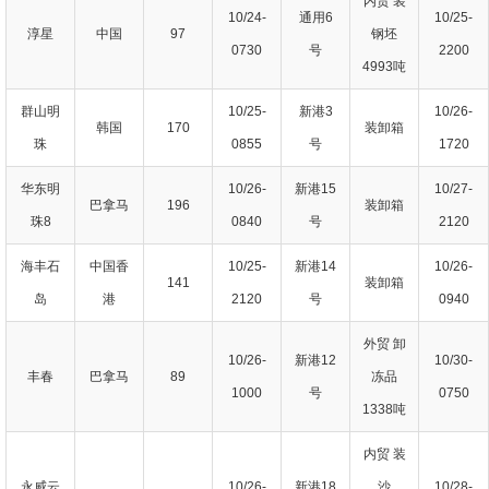
内贸 装
10/24-
通用6
10/25-
淳星
中国
97
钢坯
0730
号
2200
4993吨
群山明
10/25-
新港3
10/26-
韩国
170
装卸箱
珠
0855
号
1720
华东明
10/26-
新港15
10/27-
巴拿马
196
装卸箱
珠8
0840
号
2120
海丰石
中国香
10/25-
新港14
10/26-
141
装卸箱
岛
港
2120
号
0940
外贸 卸
10/26-
新港12
10/30-
丰春
巴拿马
89
冻品
1000
号
0750
1338吨
内贸 装
永威云
10/26-
新港18
沙
10/28-