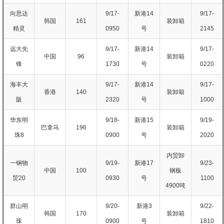
向思达
9/17-
新港14
9/17-
韩国
161
装卸箱
精灵
0950
号
2145
远大先
9/17-
新港14
9/17-
中国
96
装卸箱
锋
1730
号
0220
海丰大
9/17-
新港14
9/17-
香港
140
装卸箱
阪
2320
号
1000
华东明
9/18-
新港15
9/19-
巴拿马
196
装卸箱
珠8
0900
号
2020
内贸卸
一钢物
9/19-
新港17
9/23-
中国
100
钢板
贸20
0930
号
1100
4900吨
群山明
9/20-
新港3
9/22-
韩国
170
装卸箱
珠
0900
号
1810