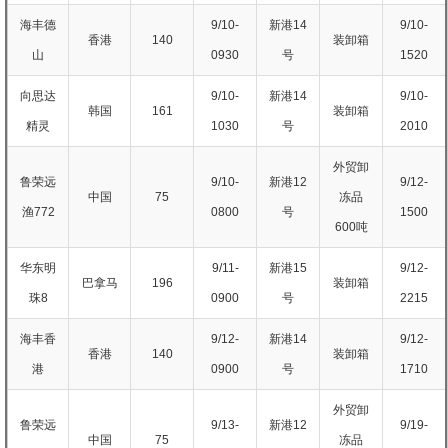
海丰德
9/10-
新港14
9/10-
香港
140
装卸箱
山
0930
号
1520
向思达
9/10-
新港14
9/10-
韩国
161
装卸箱
精灵
1030
号
2010
外贸卸
鲁荣远
9/10-
新港12
9/12-
中国
75
冻品
渔772
0800
号
1500
600吨
华东明
9/11-
新港15
9/12-
巴拿马
196
装卸箱
珠8
0900
号
2215
海丰香
9/12-
新港14
9/12-
香港
140
装卸箱
港
0900
号
1710
外贸卸
鲁荣远
9/13-
新港12
9/19-
中国
75
冻品