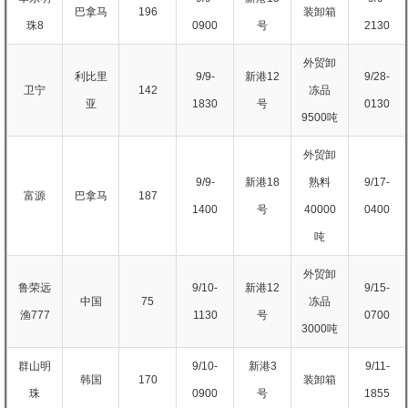
巴拿马
196
装卸箱
珠8
0900
号
2130
外贸卸
利比里
9/9-
新港12
9/28-
卫宁
142
冻品
亚
1830
号
0130
9500吨
外贸卸
9/9-
新港18
熟料
9/17-
富源
巴拿马
187
1400
号
40000
0400
吨
外贸卸
鲁荣远
9/10-
新港12
9/15-
中国
75
冻品
渔777
1130
号
0700
3000吨
群山明
9/10-
新港3
9/11-
韩国
170
装卸箱
珠
0900
号
1855