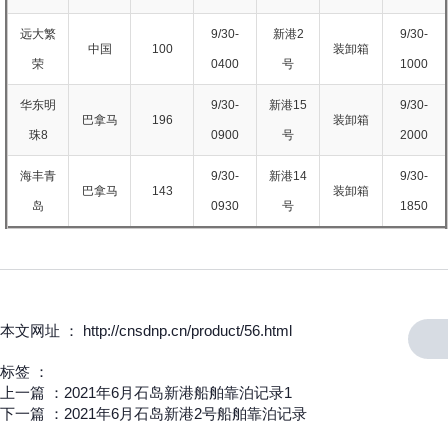
远大繁
9/30-
新港2
9/30-
中国
100
装卸箱
荣
0400
号
1000
华东明
9/30-
新港15
9/30-
巴拿马
196
装卸箱
珠8
0900
号
2000
海丰青
9/30-
新港14
9/30-
巴拿马
143
装卸箱
岛
0930
号
1850
本文网址 ： http://cnsdnp.cn/product/56.html
标签 ：
上一篇 ：
2021年6月石岛新港船舶靠泊记录1
下一篇 ：
2021年6月石岛新港2号船舶靠泊记录