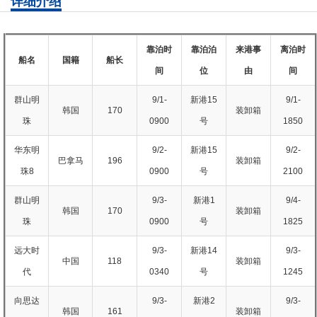
详细介绍
靠泊时
靠泊泊
来港事
离泊时
船名
国籍
船长
间
位
由
间
群山明
9/1-
新港15
9/1-
韩国
170
装卸箱
珠
0900
号
1850
华东明
9/2-
新港15
9/2-
巴拿马
196
装卸箱
珠8
0900
号
2100
群山明
9/3-
新港1
9/4-
韩国
170
装卸箱
珠
0900
号
1825
远大时
9/3-
新港14
9/3-
中国
118
装卸箱
代
0340
号
1245
向思达
9/3-
新港2
9/3-
韩国
161
装卸箱