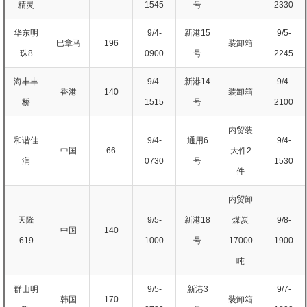
精灵
1545
号
2330
华东明
9/4-
新港15
9/5-
巴拿马
196
装卸箱
珠8
0900
号
2245
海丰丰
9/4-
新港14
9/4-
香港
140
装卸箱
桥
1515
号
2100
内贸装
和谐佳
9/4-
通用6
9/4-
中国
66
大件2
润
0730
号
1530
件
内贸卸
天隆
9/5-
新港18
煤炭
9/8-
中国
140
619
1000
号
17000
1900
吨
群山明
9/5-
新港3
9/7-
韩国
170
装卸箱