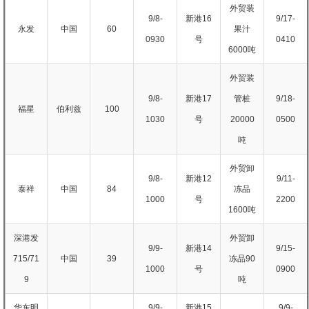
外贸装
9/8-
新港16
9/17-
永发
中国
60
果汁
0930
号
0410
6000吨
外贸装
9/8-
新港17
管桩
9/18-
福星
伯利兹
100
1030
号
20000
0500
吨
外贸卸
9/8-
新港12
9/11-
泰祥
中国
84
冻品
1000
号
2200
1600吨
深港发
外贸卸
9/9-
新港14
9/15-
715/71
中国
39
冻品90
1000
号
0900
9
吨
华东明
9/9-
新港15
9/9-