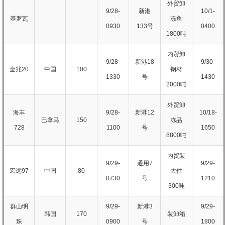
外贸卸
9/28-
新港
10/1-
基罗瓦
冻鱼
0930
133号
0400
1800吨
内贸卸
9/28-
新港18
9/30-
金兆20
中国
100
钢材
1330
号
1430
2000吨
外贸卸
海丰
9/28-
新港12
10/18-
巴拿马
150
冻品
728
1100
号
1650
8800吨
内贸装
9/29-
通用7
9/29-
宏远97
中国
80
大件
0730
号
1210
300吨
群山明
9/29-
新港3
9/29-
韩国
170
装卸箱
珠
0900
号
1800