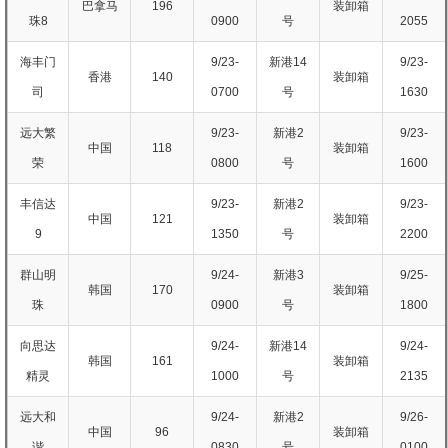
巴拿马
196
装卸箱
珠8
0900
号
2055
海丰门
9/23-
新港14
9/23-
香港
140
装卸箱
司
0700
号
1630
远大繁
9/23-
新港2
9/23-
中国
118
装卸箱
荣
0800
号
1600
丰信达
9/23-
新港2
9/23-
中国
121
装卸箱
9
1350
号
2200
群山明
9/24-
新港3
9/25-
韩国
170
装卸箱
珠
0900
号
1800
向思达
9/24-
新港14
9/24-
韩国
161
装卸箱
精灵
1000
号
2135
远大和
9/24-
新港2
9/26-
中国
96
装卸箱
谐
0830
号
0100