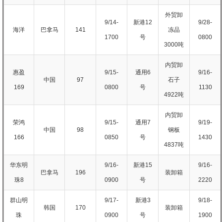
外贸卸
9/14-
新港12
9/28-
海洋
巴拿马
141
冻品
1700
号
0800
3000吨
内贸卸
惠盈
9/15-
通用6
9/16-
中国
97
石子
169
0800
号
1130
4922吨
内贸卸
荣鸿
9/15-
通用7
9/19-
中国
98
钢板
166
0850
号
1430
4837吨
华东明
9/16-
新港15
9/16-
巴拿马
196
装卸箱
珠8
0900
号
2220
群山明
9/17-
新港3
9/18-
韩国
170
装卸箱
珠
0900
号
1900