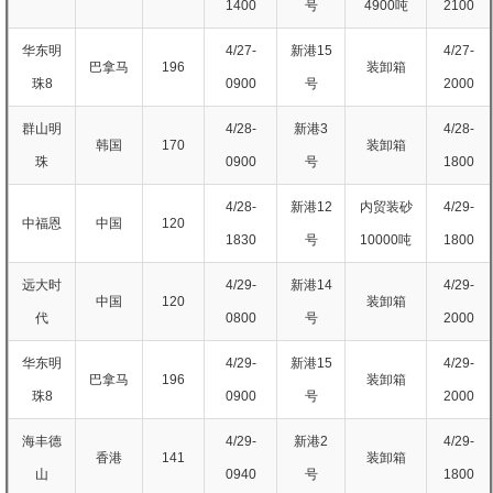
1400
号
4900吨
2100
华东明
4/27-
新港15
4/27-
巴拿马
196
装卸箱
珠8
0900
号
2000
群山明
4/28-
新港3
4/28-
韩国
170
装卸箱
珠
0900
号
1800
4/28-
新港12
内贸装砂
4/29-
中福恩
中国
120
1830
号
10000吨
1800
远大时
4/29-
新港14
4/29-
中国
120
装卸箱
代
0800
号
2000
华东明
4/29-
新港15
4/29-
巴拿马
196
装卸箱
珠8
0900
号
2000
海丰德
4/29-
新港2
4/29-
香港
141
装卸箱
山
0940
号
1800