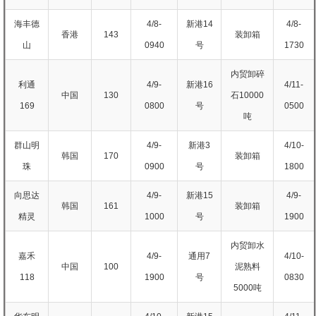
海丰德
4/8-
新港14
4/8-
香港
143
装卸箱
山
0940
号
1730
内贸卸碎
利通
4/9-
新港16
4/11-
中国
130
石10000
169
0800
号
0500
吨
群山明
4/9-
新港3
4/10-
韩国
170
装卸箱
珠
0900
号
1800
向思达
4/9-
新港15
4/9-
韩国
161
装卸箱
精灵
1000
号
1900
内贸卸水
嘉禾
4/9-
通用7
4/10-
中国
100
泥熟料
118
1900
号
0830
5000吨