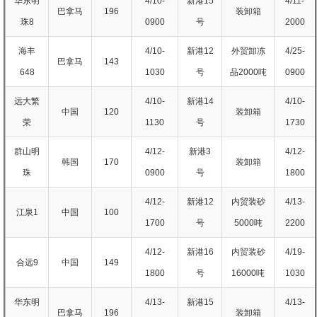
华东明
4/10-
新港15
4/11-
巴拿马
196
装卸箱
珠8
0900
号
2000
海丰
4/10-
新港12
外贸卸冻
4/25-
巴拿马
143
648
1030
号
品2000吨
0900
远大繁
4/10-
新港14
4/10-
中国
120
装卸箱
荣
1130
号
1730
群山明
4/12-
新港3
4/12-
韩国
170
装卸箱
珠
0900
号
1800
4/12-
新港12
内贸装砂
4/13-
江泉1
中国
100
1700
号
5000吨
2200
4/12-
新港16
内贸装砂
4/19-
合远9
中国
149
1800
号
16000吨
1030
华东明
4/13-
新港15
4/13-
巴拿马
196
装卸箱