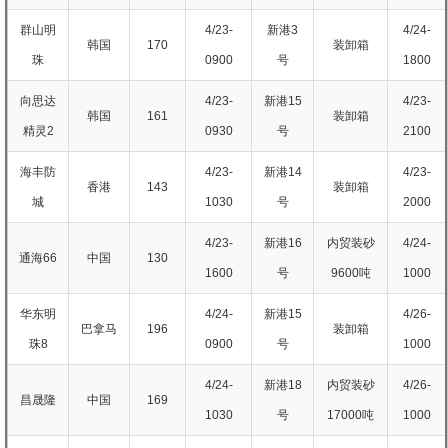
群山明
4/23-
新港3
4/24-
韩国
170
装卸箱
珠
0900
号
1800
向思达
4/23-
新港15
4/23-
韩国
161
装卸箱
精灵2
0930
号
2100
海丰防
4/23-
新港14
4/23-
香港
143
装卸箱
城
1030
号
2000
4/23-
新港16
内贸装砂
4/24-
通海66
中国
130
1600
号
9600吨
1000
华东明
4/24-
新港15
4/26-
巴拿马
196
装卸箱
珠8
0900
号
1000
4/24-
新港18
内贸装砂
4/26-
昌晟隆
中国
169
1030
号
17000吨
1000