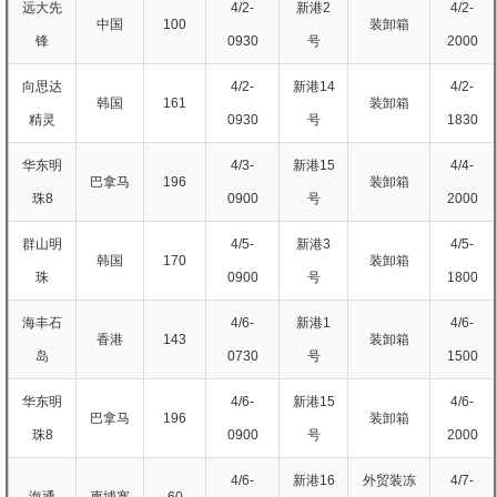
远大先
4/2-
新港2
4/2-
中国
100
装卸箱
锋
0930
号
2000
向思达
4/2-
新港14
4/2-
韩国
161
装卸箱
精灵
0930
号
1830
华东明
4/3-
新港15
4/4-
巴拿马
196
装卸箱
珠8
0900
号
2000
群山明
4/5-
新港3
4/5-
韩国
170
装卸箱
珠
0900
号
1800
海丰石
4/6-
新港1
4/6-
香港
143
装卸箱
岛
0730
号
1500
华东明
4/6-
新港15
4/6-
巴拿马
196
装卸箱
珠8
0900
号
2000
4/6-
新港16
外贸装冻
4/7-
海通
柬埔寨
60