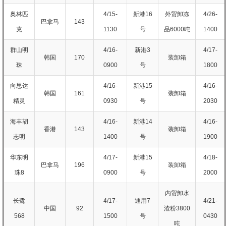
奥林匹
4/15-
新港16
外贸卸冻
4/26-
巴拿马
143
克
1130
号
品6000吨
1400
群山明
4/16-
新港3
4/17-
韩国
170
装卸箱
珠
0900
号
1800
向思达
4/16-
新港15
4/16-
韩国
161
装卸箱
精灵
0930
号
2030
海丰胡
4/16-
新港14
4/16-
香港
143
装卸箱
志明
1400
号
1900
华东明
4/17-
新港15
4/18-
巴拿马
196
装卸箱
珠8
0900
号
2000
内贸卸水
长鹭
4/17-
通用7
4/21-
中国
92
渣粉3800
568
1500
号
0430
吨