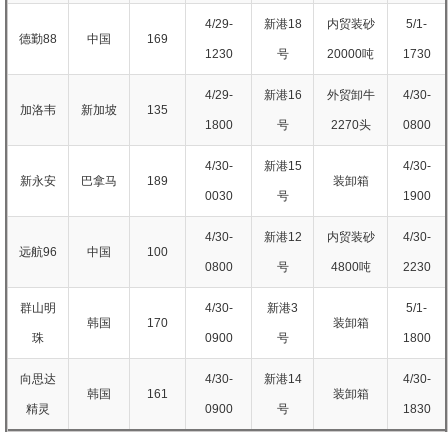
4/29-
新港18
内贸装砂
5/1-
德勤88
中国
169
1230
号
20000吨
1730
4/29-
新港16
外贸卸牛
4/30-
加洛韦
新加坡
135
1800
号
2270头
0800
4/30-
新港15
4/30-
新永安
巴拿马
189
装卸箱
0030
号
1900
4/30-
新港12
内贸装砂
4/30-
远航96
中国
100
0800
号
4800吨
2230
群山明
4/30-
新港3
5/1-
韩国
170
装卸箱
珠
0900
号
1800
向思达
4/30-
新港14
4/30-
韩国
161
装卸箱
精灵
0900
号
1830