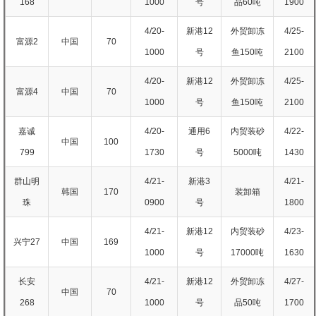
168
1000
号
品60吨
1900
4/20-
新港12
外贸卸冻
4/25-
富源2
中国
70
1000
号
鱼150吨
2100
4/20-
新港12
外贸卸冻
4/25-
富源4
中国
70
1000
号
鱼150吨
2100
嘉诚
4/20-
通用6
内贸装砂
4/22-
中国
100
799
1730
号
5000吨
1430
群山明
4/21-
新港3
4/21-
韩国
170
装卸箱
珠
0900
号
1800
4/21-
新港12
内贸装砂
4/23-
兴宁27
中国
169
1000
号
17000吨
1630
长安
4/21-
新港12
外贸卸冻
4/27-
中国
70
268
1000
号
品50吨
1700