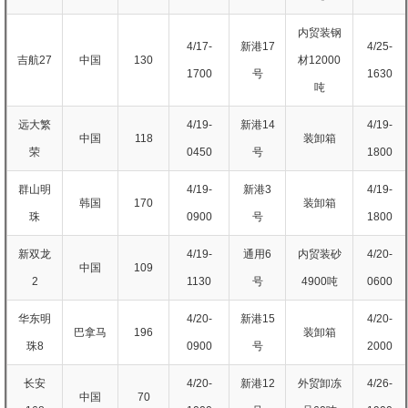
内贸装钢
4/17-
新港17
4/25-
吉航27
中国
130
材12000
1700
号
1630
吨
远大繁
4/19-
新港14
4/19-
中国
118
装卸箱
荣
0450
号
1800
群山明
4/19-
新港3
4/19-
韩国
170
装卸箱
珠
0900
号
1800
新双龙
4/19-
通用6
内贸装砂
4/20-
中国
109
2
1130
号
4900吨
0600
华东明
4/20-
新港15
4/20-
巴拿马
196
装卸箱
珠8
0900
号
2000
长安
4/20-
新港12
外贸卸冻
4/26-
中国
70