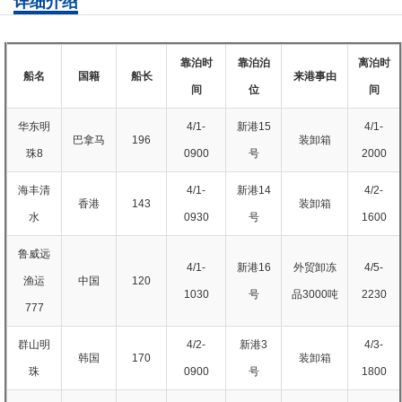
详细介绍
靠泊时
靠泊泊
离泊时
船名
国籍
船长
来港事由
间
位
间
华东明
4/1-
新港15
4/1-
巴拿马
196
装卸箱
珠8
0900
号
2000
海丰清
4/1-
新港14
4/2-
香港
143
装卸箱
水
0930
号
1600
鲁威远
4/1-
新港16
外贸卸冻
4/5-
渔运
中国
120
1030
号
品3000吨
2230
777
群山明
4/2-
新港3
4/3-
韩国
170
装卸箱
珠
0900
号
1800