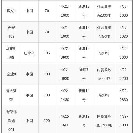
4/21-
新港12
外贸卸冻
4/27-
振兴1
中国
70
1000
号
品100吨
1630
长安
4/21-
新港12
外贸卸冻
4/27-
中国
70
998
1000
号
品50吨
1030
华东明
4/22-
新港15
4/22-
巴拿马
196
装卸箱
珠8
0900
号
2000
4/22-
通用7
内贸装砂
4/22-
金业9
中国
100
0930
号
5000吨
2200
远大繁
4/22-
新港14
4/23-
中国
100
装卸箱
荣
1430
号
0830
鲁荣远
4/22-
新港12
内贸卸冻
4/29-
渔运
中国
120
1600
号
鱼1700吨
1000
001