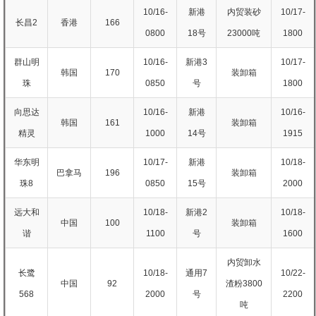
10/16-
新港
内贸装砂
10/17-
长昌2
香港
166
0800
18号
23000吨
1800
群山明
10/16-
新港3
10/17-
韩国
170
装卸箱
珠
0850
号
1800
向思达
10/16-
新港
10/16-
韩国
161
装卸箱
精灵
1000
14号
1915
华东明
10/17-
新港
10/18-
巴拿马
196
装卸箱
珠8
0850
15号
2000
远大和
10/18-
新港2
10/18-
中国
100
装卸箱
谐
1100
号
1600
内贸卸水
长鹭
10/18-
通用7
10/22-
中国
92
渣粉3800
568
2000
号
2200
吨