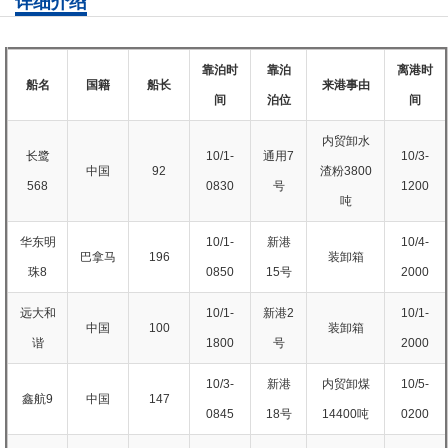
详细介绍
靠泊时
靠泊
离港时
船名
国籍
船长
来港事由
间
泊位
间
内贸卸水
长鹭
10/1-
通用7
10/3-
中国
92
渣粉3800
568
0830
号
1200
吨
华东明
10/1-
新港
10/4-
巴拿马
196
装卸箱
珠8
0850
15号
2000
远大和
10/1-
新港2
10/1-
中国
100
装卸箱
谐
1800
号
2000
10/3-
新港
内贸卸煤
10/5-
鑫航9
中国
147
0845
18号
14400吨
0200