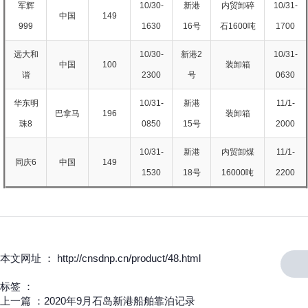
军辉
10/30-
新港
内贸卸碎
10/31-
中国
149
999
1630
16号
石1600吨
1700
远大和
10/30-
新港2
10/31-
中国
100
装卸箱
谐
2300
号
0630
华东明
10/31-
新港
11/1-
巴拿马
196
装卸箱
珠8
0850
15号
2000
10/31-
新港
内贸卸煤
11/1-
同庆6
中国
149
1530
18号
16000吨
2200
本文网址 ： http://cnsdnp.cn/product/48.html
标签 ：
上一篇 ：
2020年9月石岛新港船舶靠泊记录