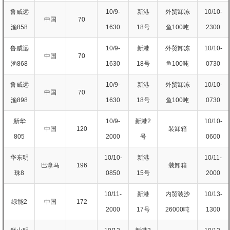
鲁威远
10/9-
新港
外贸卸冻
10/10-
中国
70
渔858
1630
18号
鱼100吨
2300
鲁威远
10/9-
新港
外贸卸冻
10/10-
中国
70
渔868
1630
18号
鱼100吨
0730
鲁威远
10/9-
新港
外贸卸冻
10/10-
中国
70
渔898
1630
18号
鱼100吨
0730
新华
10/9-
新港2
10/10-
中国
120
装卸箱
805
2000
号
0600
华东明
10/10-
新港
10/11-
巴拿马
196
装卸箱
珠8
0850
15号
2000
10/11-
新港
内贸装沙
10/13-
绿能2
中国
172
2000
17号
26000吨
1300