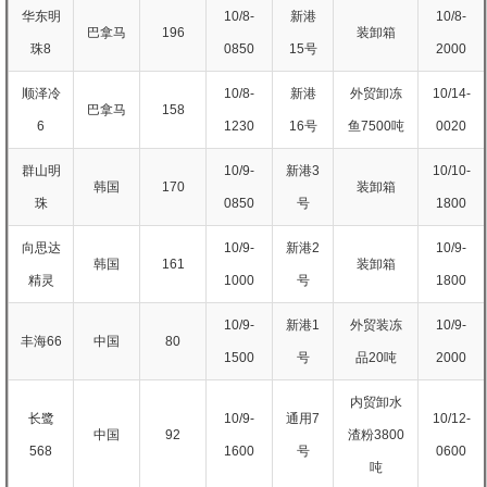
华东明
10/8-
新港
10/8-
巴拿马
196
装卸箱
珠8
0850
15号
2000
顺泽冷
10/8-
新港
外贸卸冻
10/14-
巴拿马
158
6
1230
16号
鱼7500吨
0020
群山明
10/9-
新港3
10/10-
韩国
170
装卸箱
珠
0850
号
1800
向思达
10/9-
新港2
10/9-
韩国
161
装卸箱
精灵
1000
号
1800
10/9-
新港1
外贸装冻
10/9-
丰海66
中国
80
1500
号
品20吨
2000
内贸卸水
长鹭
10/9-
通用7
10/12-
中国
92
渣粉3800
568
1600
号
0600
吨