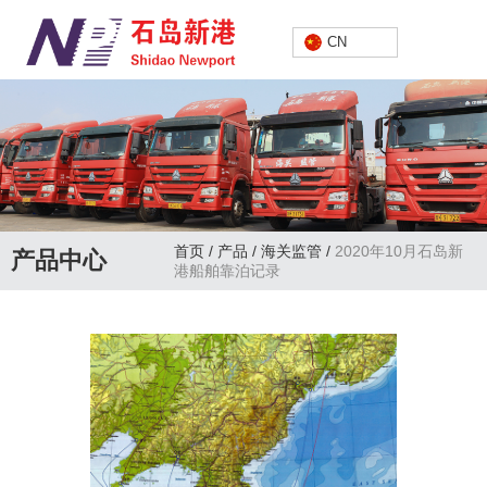
中文
CN
首页
/
产品
/
海关监管
/
2020年10月石岛新
产品中心
港船舶靠泊记录