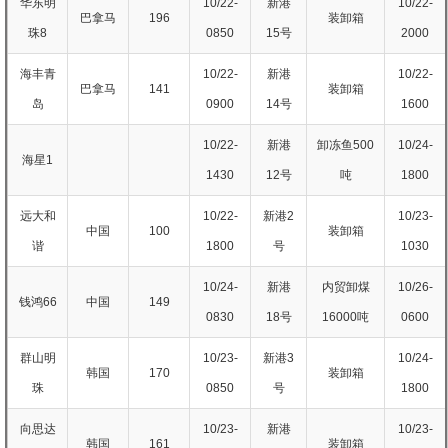
华东明
10/22-
新港
10/22-
巴拿马
196
装卸箱
珠8
0850
15号
2000
海丰青
10/22-
新港
10/22-
巴拿马
141
装卸箱
岛
0900
14号
1600
10/22-
新港
卸冻鱼500
10/24-
海星1
1430
12号
吨
1800
远大和
10/22-
新港2
10/23-
中国
100
装卸箱
谐
1800
号
1030
10/24-
新港
内贸卸煤
10/26-
钱鸿66
中国
149
0830
18号
16000吨
0600
群山明
10/23-
新港3
10/24-
韩国
170
装卸箱
珠
0850
号
1800
向思达
10/23-
新港
10/23-
韩国
161
装卸箱