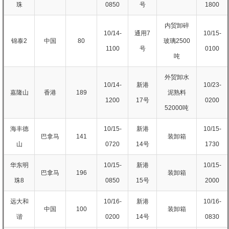
珠
0850
号
1800
内贸卸碎
10/14-
通用7
10/15-
锦泰2
中国
80
玻璃2500
1100
号
0100
吨
外贸卸水
10/14-
新港
10/23-
嘉隆山
香港
189
泥熟料
1200
17号
0200
52000吨
海丰德
10/15-
新港
10/15-
巴拿马
141
装卸箱
山
0720
14号
1730
华东明
10/15-
新港
10/15-
巴拿马
196
装卸箱
珠8
0850
15号
2000
远大和
10/16-
新港
10/16-
中国
100
装卸箱
谐
0200
14号
0830