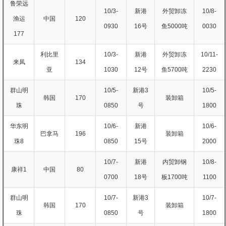
鲁荣远
10/3-
新港
外贸卸冻
10/8-
渔运
中国
120
0930
16号
鱼5000吨
0030
177
利比里
10/3-
新港
外贸卸冻
10/11-
来凤
134
亚
1030
12号
鱼5700吨
2230
群山明
10/5-
新港3
10/5-
韩国
170
装卸箱
珠
0850
号
1800
华东明
10/6-
新港
10/6-
巴拿马
196
装卸箱
珠8
0850
15号
2000
10/7-
新港
内贸卸钢
10/8-
康祥1
中国
80
0700
18号
板1700吨
1100
群山明
10/7-
新港3
10/7-
韩国
170
装卸箱
珠
0850
号
1800