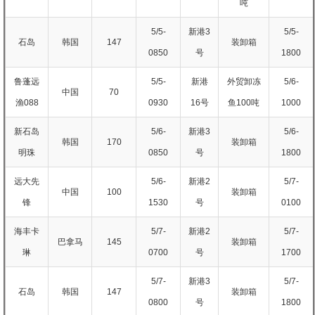
吨
5/5-
新港3
5/5-
石岛
韩国
147
装卸箱
0850
号
1800
鲁蓬远
5/5-
新港
外贸卸冻
5/6-
中国
70
渔088
0930
16号
鱼100吨
1000
新石岛
5/6-
新港3
5/6-
韩国
170
装卸箱
明珠
0850
号
1800
远大先
5/6-
新港2
5/7-
中国
100
装卸箱
锋
1530
号
0100
海丰卡
5/7-
新港2
5/7-
巴拿马
145
装卸箱
琳
0700
号
1700
5/7-
新港3
5/7-
石岛
韩国
147
装卸箱
0800
号
1800