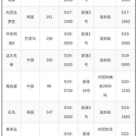
向思达
5/17-
新港2
5/17-
韩国
161
装卸箱
梦想
1400
号
1800
华东明
5/18-
新港1
5/19-
巴拿马
196
装卸箱
珠8
0850
号
2000
远大先
5/19-
新港2
5/19-
中国
100
装卸箱
锋
0200
号
0900
内贸卸钢
5/19-
新港
5/20-
顺昌盛
中国
88
材2800
0730
18号
1100
吨
5/19-
新港3
5/19-
石岛
韩国
147
装卸箱
0850
号
1800
鲁荣远
内贸卸冻
5/19-
新港
5/22-