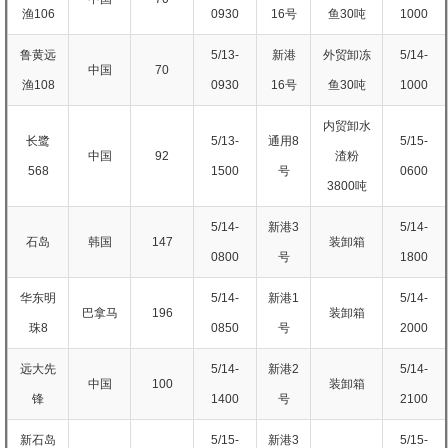
渔106
0930
16号
鱼30吨
1000
鲁黄远
5/13-
新港
外贸卸冻
5/14-
中国
70
渔108
0930
16号
鱼30吨
1000
内贸卸水
长鹭
5/13-
通用8
5/15-
中国
92
渣粉
568
1500
号
0600
3800吨
5/14-
新港3
5/14-
石岛
韩国
147
装卸箱
0800
号
1800
华东明
5/14-
新港1
5/14-
巴拿马
196
装卸箱
珠8
0850
号
2000
远大先
5/14-
新港2
5/14-
中国
100
装卸箱
锋
1400
号
2100
新石岛
5/15-
新港3
5/15-