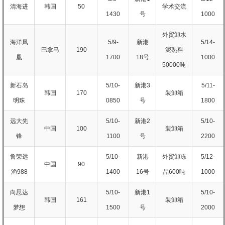
清海进
韩国
50
学术交流
1430
号
1000
外贸卸水
海洋凤
5/9-
新港
5/14-
巴拿马
190
泥熟料
凰
1700
18号
1000
50000吨
新石岛
5/10-
新港3
5/11-
韩国
170
装卸箱
明珠
0850
号
1800
远大先
5/10-
新港2
5/10-
中国
100
装卸箱
锋
1100
号
2200
鲁荣远
5/10-
新港
外贸卸冻
5/12-
中国
90
渔988
1400
16号
品600吨
1000
向思达
5/10-
新港1
5/10-
韩国
161
装卸箱
梦想
1500
号
2000