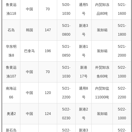
鲁黄远
5/20-
通用5
内贸卸冻
5/21-
中国
70
渔118
1030
号
品80吨
1600
5/21-
新港3
5/21-
石岛
韩国
147
装卸箱
0800
号
1800
华东明
5/21-
新港1
5/21-
巴拿马
196
装卸箱
珠8
0850
号
2000
鲁黄远
5/21-
新港
外贸卸冻
5/22-
中国
70
渔107
1030
17号
鱼60吨
1000
南海运
5/21-
通用8
内贸卸盐
5/22-
中国
120
66
2200
号
11000吨
2200
5/22-
新港2
5/22-
奥通2
中国
124
装卸箱
0230
号
1000
新石岛
5/22-
新港3
5/22-