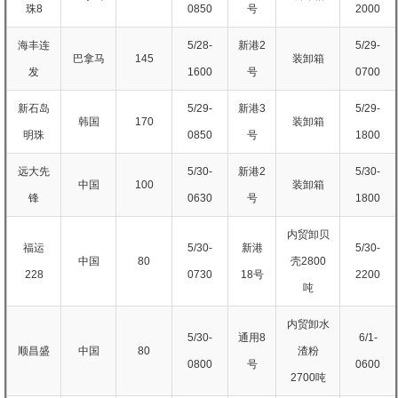
珠8
0850
号
2000
海丰连
5/28-
新港2
5/29-
巴拿马
145
装卸箱
发
1600
号
0700
新石岛
5/29-
新港3
5/29-
韩国
170
装卸箱
明珠
0850
号
1800
远大先
5/30-
新港2
5/30-
中国
100
装卸箱
锋
0630
号
1800
内贸卸贝
福运
5/30-
新港
5/30-
中国
80
壳2800
228
0730
18号
2200
吨
内贸卸水
5/30-
通用8
6/1-
顺昌盛
中国
80
渣粉
0800
号
0600
2700吨