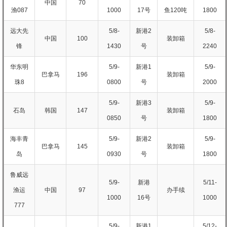
中国
70
渔087
1000
17号
鱼120吨
1800
远大先
5/8-
新港2
5/8-
中国
100
装卸箱
锋
1430
号
2240
华东明
5/9-
新港1
5/9-
巴拿马
196
装卸箱
珠8
0800
号
2000
5/9-
新港3
5/9-
石岛
韩国
147
装卸箱
0850
号
1800
海丰青
5/9-
新港2
5/9-
巴拿马
145
装卸箱
岛
0930
号
1800
鲁威远
5/9-
新港
5/11-
渔运
中国
97
办手续
1000
16号
1000
777
5/9-
新港1
5/12-