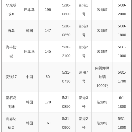
华东明
5/30-
新港1
5/30-
巴拿马
196
装卸箱
珠8
0800
号
2000
5/30-
新港3
5/30-
石岛
韩国
147
装卸箱
0850
号
1800
海丰防
5/30-
新港2
5/31-
巴拿马
145
装卸箱
城
2100
号
1000
内贸卸碎
5/31-
通用7
5/31-
安强17
中国
60
玻璃
0730
号
1700
1000吨
新石岛
5/31-
新港3
6/1-
韩国
170
装卸箱
明珠
0850
号
1800
向思达
5/31-
新港2
5/31-
韩国
161
装卸箱
精灵
0900
号
1800