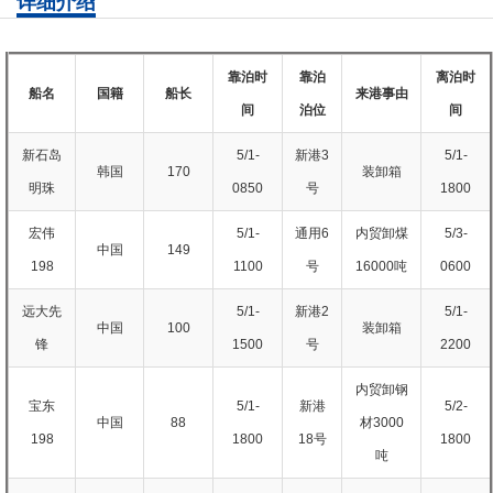
详细介绍
靠泊时
靠泊
离泊时
船名
国籍
船长
来港事由
间
泊位
间
新石岛
5/1-
新港3
5/1-
韩国
170
装卸箱
明珠
0850
号
1800
宏伟
5/1-
通用6
内贸卸煤
5/3-
中国
149
198
1100
号
16000吨
0600
远大先
5/1-
新港2
5/1-
中国
100
装卸箱
锋
1500
号
2200
内贸卸钢
宝东
5/1-
新港
5/2-
中国
88
材3000
198
1800
18号
1800
吨