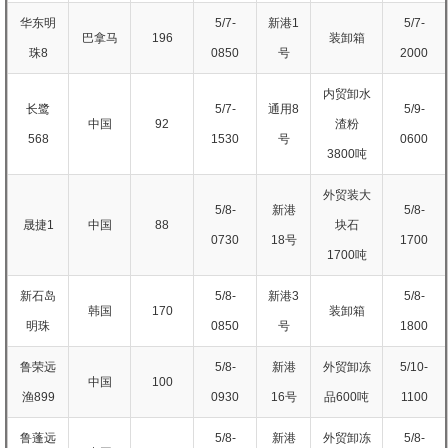
华东明
5/7-
新港1
5/7-
巴拿马
196
装卸箱
珠8
0850
号
2000
内贸卸水
长鹭
5/7-
通用8
5/9-
中国
92
渣粉
568
1530
号
0600
3800吨
外贸装大
5/8-
新港
5/8-
晟捷1
中国
88
块石
0730
18号
1700
1700吨
新石岛
5/8-
新港3
5/8-
韩国
170
装卸箱
明珠
0850
号
1800
鲁荣远
5/8-
新港
外贸卸冻
5/10-
中国
100
渔899
0930
16号
品600吨
1100
鲁蓬远
5/8-
新港
外贸卸冻
5/8-