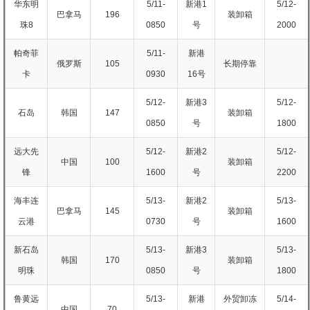
华东明
5/11-
新港1
5/12-
巴拿马
196
装卸箱
珠8
0850
号
2000
帕奇菲
5/11-
新港
俄罗斯
105
长期停靠
卡
0930
16号
5/12-
新港3
5/12-
石岛
韩国
147
装卸箱
0850
号
1800
远大先
5/12-
新港2
5/12-
中国
100
装卸箱
锋
1600
号
2200
海丰连
5/13-
新港2
5/13-
巴拿马
145
装卸箱
云港
0730
号
1600
新石岛
5/13-
新港3
5/13-
韩国
170
装卸箱
明珠
0850
号
1800
鲁黄远
5/13-
新港
外贸卸冻
5/14-
中国
70