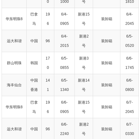
0
1000
号
1810
巴拿
19
6/4-
新港15
6/4-
华东明珠8
装卸箱
马
6
0905
号
2045
6/4-
新港2
6/5-
远大和谐
中国
96
装卸箱
2015
号
0520
17
6/5-
新港3
6/6-
群山明珠
韩国
装卸箱
0
0855
号
1745
中国
14
6/5-
新港14
6/6-
海丰仙台
装卸箱
香港
1
1340
号
0800
巴拿
19
6/6-
新港15
6/7-
华东明珠8
装卸箱
马
6
0905
号
2045
6/6-
新港2
6/7-
远大和谐
中国
96
装卸箱
2240
号
0330