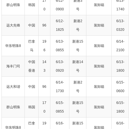
17
6/12-
新港3
6/13-
群山明珠
韩国
装卸箱
0
0900
号
1740
6/12-
新港2
6/13-
远大先锋
中国
96
装卸箱
1825
号
0320
巴拿
19
6/13-
新港15
6/14-
华东明珠8
装卸箱
马
6
0855
号
2100
中国
14
6/13-
新港14
6/13-
海丰门司
装卸箱
香港
3
0920
号
1800
6/14-
新港2
6/15-
远大和谐
中国
96
装卸箱
1730
号
0600
17
6/15-
新港15
6/15-
群山明珠
韩国
装卸箱
0
0855
号
1800
巴拿
19
6/16-
新港15
6/16-
华东明珠8
装卸箱