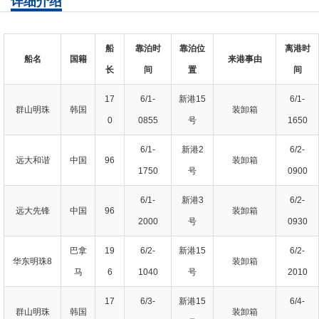
详细介绍
船
靠泊时
靠泊位
离港时
船名
国籍
来港事由
长
间
置
间
17
6/1-
新港15
6/1-
群山明珠
韩国
装卸箱
0
0855
号
1650
6/1-
新港2
6/2-
远大和谐
中国
96
装卸箱
1750
号
0900
6/1-
新港3
6/2-
远大先锋
中国
96
装卸箱
2000
号
0930
巴拿
19
6/2-
新港15
6/2-
华东明珠8
装卸箱
马
6
1040
号
2010
17
6/3-
新港15
6/4-
群山明珠
韩国
装卸箱