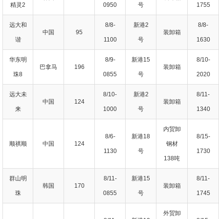
精灵2
0950
号
1755
远大和
8/8-
新港2
8/8-
中国
95
装卸箱
谐
1100
号
1630
华东明
8/9-
新港15
8/10-
巴拿马
196
装卸箱
珠8
0855
号
2020
远大未
8/10-
新港2
8/11-
中国
124
装卸箱
来
1000
号
1340
内贸卸
8/6-
新港18
8/15-
顺祺顺
中国
124
钢材
1130
号
1730
138吨
群山明
8/11-
新港15
8/11-
韩国
170
装卸箱
珠
0855
号
1745
外贸卸