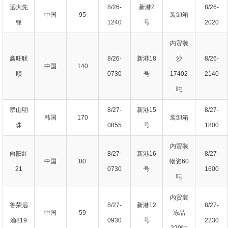
远大先
8/26-
新港2
8/26-
中国
95
装卸箱
锋
1240
号
2020
内贸装
鑫旺联
8/26-
新港18
沙
8/26-
中国
140
顺
0730
号
17402
2140
吨
群山明
8/27-
新港15
8/27-
韩国
170
装卸箱
珠
0855
号
1800
内贸装
向阳红
8/27-
新港16
8/27-
中国
80
物资60
21
0730
号
1600
吨
内贸装
鲁荣远
8/27-
新港12
8/27-
中国
59
冻品
渔819
0930
号
2230
220吨