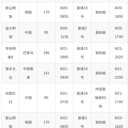
群山明
8/20-
新港15
8/20-
韩国
170
装卸箱
珠
0855
号
1800
远大和
8/20-
新港2
8/20-
中国
95
装卸箱
谐
1130
号
1740
华东明
8/21-
新港15
8/21-
巴拿马
196
装卸箱
珠8
0905
号
2020
海丰太
中国香
8/21-
新港14
8/21-
141
装卸箱
仓
港
0930
号
2200
内贸装
向阳红
8/21-
新港16
8/21-
中国
80
物资63
21
0730
号
1700
吨
群山明
8/22-
新港3
8/23-
韩国
170
装卸箱
珠
0855
号
1820