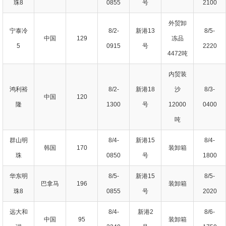
珠8
0855
号
2100
外贸卸
宁泰冷
8/2-
新港13
8/5-
中国
129
冻品
5
0915
号
2220
4472吨
内贸装
鸿利裕
8/2-
新港18
沙
8/3-
中国
120
隆
1300
号
12000
0400
吨
群山明
8/4-
新港15
8/4-
韩国
170
装卸箱
珠
0850
号
1800
华东明
8/5-
新港15
8/5-
巴拿马
196
装卸箱
珠8
0855
号
2020
远大和
8/4-
新港2
8/6-
中国
95
装卸箱