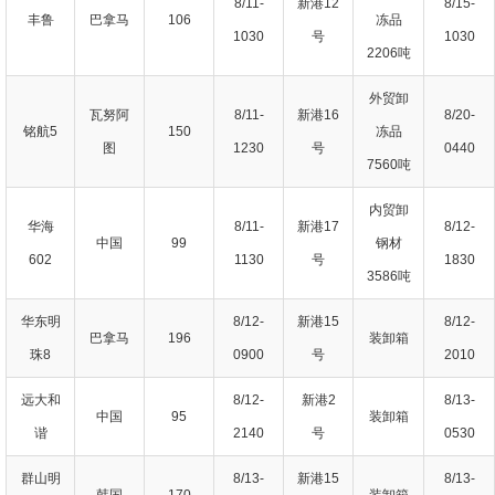
8/11-
新港12
8/15-
丰鲁
巴拿马
106
冻品
1030
号
1030
2206吨
外贸卸
瓦努阿
8/11-
新港16
8/20-
铭航5
150
冻品
图
1230
号
0440
7560吨
内贸卸
华海
8/11-
新港17
8/12-
中国
99
钢材
602
1130
号
1830
3586吨
华东明
8/12-
新港15
8/12-
巴拿马
196
装卸箱
珠8
0900
号
2010
远大和
8/12-
新港2
8/13-
中国
95
装卸箱
谐
2140
号
0530
群山明
8/13-
新港15
8/13-
韩国
170
装卸箱