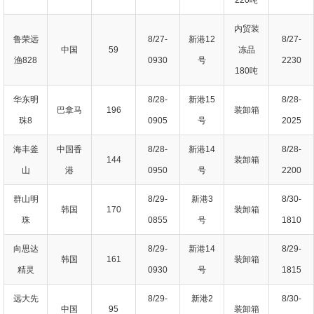
内贸装
鲁荣远
8/27-
新港12
8/27-
中国
59
冻品
渔828
0930
号
2230
180吨
华东明
8/28-
新港15
8/28-
巴拿马
196
装卸箱
珠8
0905
号
2025
海丰釜
中国香
8/28-
新港14
8/28-
144
装卸箱
山
港
0950
号
2200
群山明
8/29-
新港3
8/30-
韩国
170
装卸箱
珠
0855
号
1810
向思达
8/29-
新港14
8/29-
韩国
161
装卸箱
精灵
0930
号
1815
远大先
8/29-
新港2
8/30-
中国
95
装卸箱