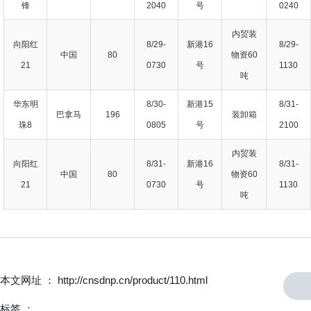
锋
2040
号
0240
内贸装
向阳红
8/29-
新港16
8/29-
中国
80
物资60
21
0730
号
1130
吨
华东明
8/30-
新港15
8/31-
巴拿马
196
装卸箱
珠8
0805
号
2100
内贸装
向阳红
8/31-
新港16
8/31-
中国
80
物资60
21
0730
号
1130
吨
本文网址 ： http://cnsdnp.cn/product/110.html
标签 ：