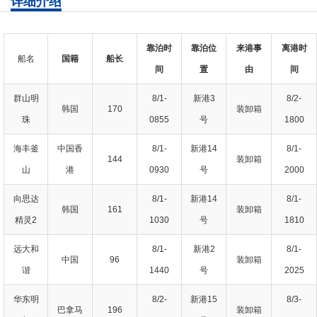
详细介绍
靠泊时
靠泊位
来港事
离港时
船名
国籍
船长
间
置
由
间
群山明
8/1-
新港3
8/2-
韩国
170
装卸箱
珠
0855
号
1800
海丰釜
中国香
8/1-
新港14
8/1-
144
装卸箱
山
港
0930
号
2000
向思达
8/1-
新港14
8/1-
韩国
161
装卸箱
精灵2
1030
号
1810
远大和
8/1-
新港2
8/1-
中国
96
装卸箱
谐
1440
号
2025
华东明
8/2-
新港15
8/3-
巴拿马
196
装卸箱