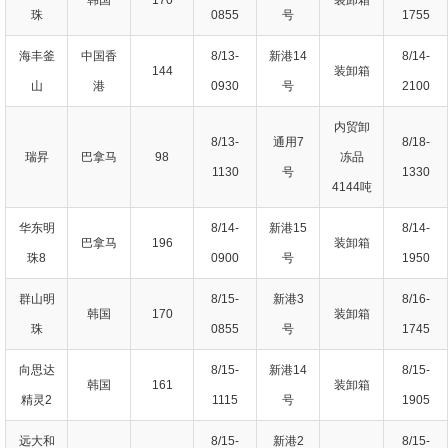
珠
0855
号
1755
海丰釜
中国香
8/13-
新港14
8/14-
144
装卸箱
山
港
0930
号
2100
内贸卸
8/13-
通用7
8/18-
瑞昇
巴拿马
98
冻品
1130
号
1330
4144吨
华东明
8/14-
新港15
8/14-
巴拿马
196
装卸箱
珠8
0900
号
1950
群山明
8/15-
新港3
8/16-
韩国
170
装卸箱
珠
0855
号
1745
向思达
8/15-
新港14
8/15-
韩国
161
装卸箱
精灵2
1115
号
1905
远大和
8/15-
新港2
8/15-