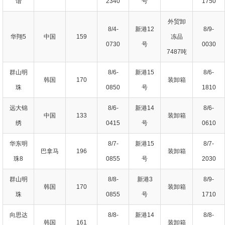
谐
2340
号
1750
外贸卸
8/4-
新港12
8/9-
华翔5
中国
159
冻品
0730
号
0030
7487吨
群山明
8/6-
新港15
8/6-
韩国
170
装卸箱
珠
0850
号
1810
远大锦
8/6-
新港14
8/6-
中国
133
装卸箱
绣
0415
号
0610
华东明
8/7-
新港15
8/7-
巴拿马
196
装卸箱
珠8
0855
号
2030
群山明
8/8-
新港3
8/9-
韩国
170
装卸箱
珠
0855
号
1710
向思达
8/8-
新港14
8/8-
韩国
161
装卸箱