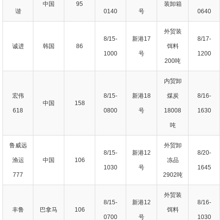
中国
95
装卸箱
谐
0140
号
0640
外贸装
8/15-
新港17
8/17-
诚进
韩国
86
饵料
1000
号
1200
200吨
内贸卸
宏伟
8/15-
新港18
煤炭
8/16-
中国
158
618
0800
号
18008
1630
吨
鲁威远
外贸卸
8/15-
新港12
8/20-
渔运
中国
106
冻品
1030
号
1645
777
2902吨
外贸装
8/15-
新港12
8/16-
丰鲁
巴拿马
106
饵料
0700
号
1030