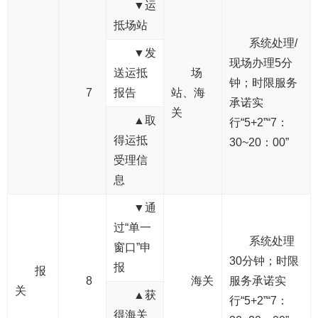
▼运
抵场站
系统处理/
▼发
现场办理5分
送运抵
场
钟；时限服务
7
报告
站、海
承诺实
关
▲取
行“5+2”“7：
得运抵
30~20：00”
受理信
息
▼通
过“单一
系统处理
窗口”申
30分钟；时限
报
报
8
海关
服务承诺实
关
▲获
行“5+2”“7：
得海关