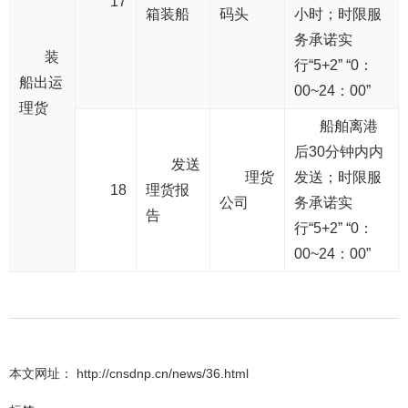
17
箱装船
码头
小时；时限服
务承诺实
装
行“5+2” “0：
船出运
00~24：00”
理货
船舶离港
后30分钟内内
发送
理货
发送；时限服
18
理货报
公司
务承诺实
告
行“5+2” “0：
00~24：00”
本文网址： http://cnsdnp.cn/news/36.html