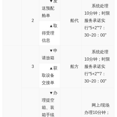
▼发
系统处理
送预配
10分钟；时限
舱单
2
船代
服务承诺实
▲取
行“5+2”“7：
得受理
30~20：00”
信息
▼申
系统处理
请放箱
10分钟；时限
3
船方
服务承诺实
▲获
行“5+2”“7：
取设备
30~20：00”
交接单
▼办
理提空
网上/现场
箱、装
办理10分钟；
箱手续