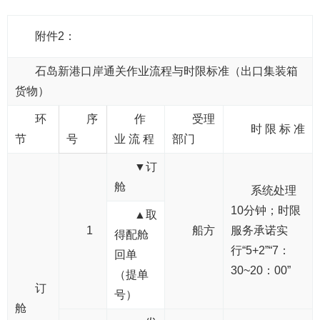
附件2：
石岛新港口岸通关作业流程与时限标准（出口集装箱
货物）
环
序
作
受理
时 限 标 准
节
号
业 流 程
部门
▼订
舱
系统处理
10分钟；时限
▲取
1
船方
服务承诺实
得配舱
行“5+2”“7：
回单
30~20：00”
（提单
订
号）
舱