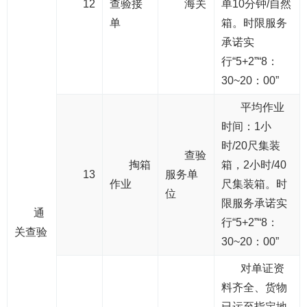
12
查验接
海关
单10分钟/自然
单
箱。时限服务
承诺实
行“5+2”“8：
30~20：00”
平均作业
时间：1小
时/20尺集装
查验
掏箱
箱，2小时/40
13
服务单
作业
尺集装箱。时
位
限服务承诺实
通
行“5+2”“8：
关查验
30~20：00”
对单证资
料齐全、货物
已运至指定地