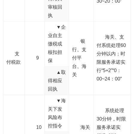
30~20：00”
审核回
执
▼企
业自主
海关、支
银
缴税或
付系统处理60
行、支
核扣担
支
分钟以内；时
9
付平
保
付税款
限服务承诺实
台、海
行“5+2”“0：
▲取
关
00~24：00”
得相应
回执
▼海
关下发
系统处理
风险布
30分钟，时限
控指令
10
海关
服务承诺实