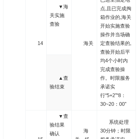
▼海
点,且已完成掏
关实施
箱作业的,海关
查验
开始实施查验
操作并当场确
14
海关
定查验结果的,
查验开始后平
均4个小时内
完成查验操
▲查
作。时限服务
验结束
承诺实
行“5+2”“8：
30~20：00”
▼查
系统处理
验结果
海
30分钟；时限
确认