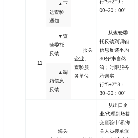
行“5+2”“9：
▲下
00~20：00”
达查验
通知
从查验委
▼查
托反馈到调箱
验委托
报关
信息反馈平均
反馈
企业、
30分钟/自然
11
查验服
箱；时限服务
▲调
务单位
承诺实
箱信息
行“5+2”“8：
反馈
30~20：00”
从出口企
业/代理到场提
交查验申请,海
海关
关人员接单派