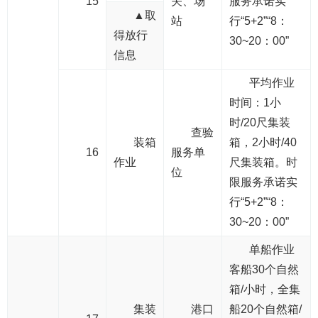
15
关、场
服务承诺实
▲取
站
行“5+2”“8：
得放行
30~20：00”
信息
平均作业
时间：1小
时/20尺集装
查验
装箱
箱，2小时/40
16
服务单
作业
尺集装箱。时
位
限服务承诺实
行“5+2”“8：
30~20：00”
单船作业
客船30个自然
箱/小时，全集
集装
港口
船20个自然箱/