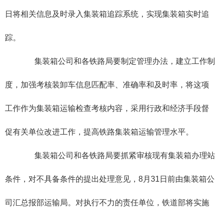
日将相关信息及时录入集装箱追踪系统，实现集装箱实时追
踪。
集装箱公司和各铁路局要制定管理办法，建立工作制
度，加强考核装卸车信息匹配率、准确率和及时率，将这项
工作作为集装箱运输检查考核内容，采用行政和经济手段督
促有关单位改进工作，提高铁路集装箱运输管理水平。
集装箱公司和各铁路局要抓紧审核现有集装箱办理站
条件，对不具备条件的提出处理意见，8月31日前由集装箱公
司汇总报部运输局。对执行不力的责任单位，铁道部将实施