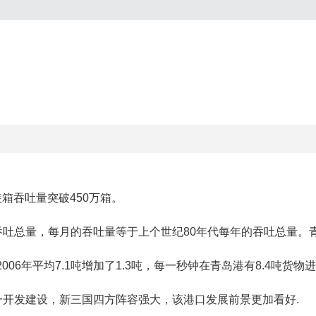
装箱吞吐量突破450万箱。
的吞吐总量，每月的吞吐量等于上个世纪80年代每年的吞吐总量。
06年平均7.1吨增加了1.3吨，每一秒钟在青岛港有8.4吨货物
一开发建设，新三国四方阵容强大，该港口发展前景更加看好.