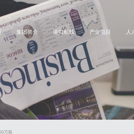
CN
页
集团简介
港口航线
产业项目
人
50万箱