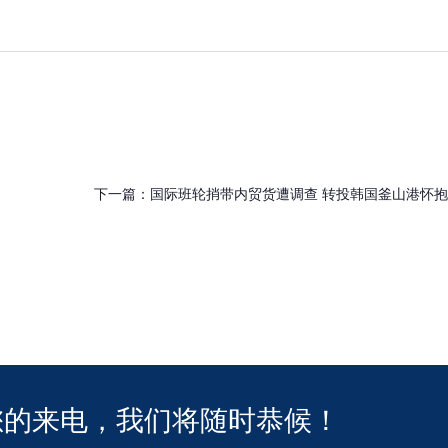
下一篇：
国际班轮捎带内贸货遭调查 转投韩国釜山港怀抱
您的来电，我们将随时恭候！